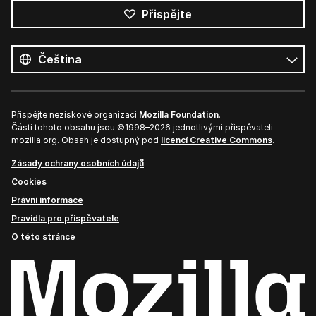
Přispějte
Všechny
jazyky
Jazyk
Přispějte neziskové organizaci
Mozilla Foundation
.
Části tohoto obsahu jsou ©1998–2026 jednotlivými přispěvateli
mozilla.org. Obsah je dostupný pod
licencí Creative Commons
.
Zásady ochrany osobních údajů
Cookies
Právní informace
Pravidla pro přispěvatele
O této stránce