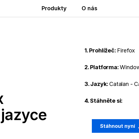
Produkty
O nás
1. Prohlížeč:
Firefox
2. Platforma:
Window
3. Jazyk:
Catalan - C
x
4. Stáhněte si:
 jazyce
Stáhnout nyní