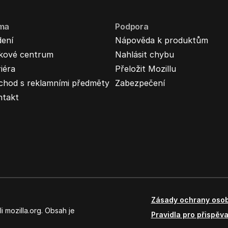
rma
Podpora
dení
Nápověda k produktům
skové centrum
Nahlásit chybu
iéra
Přeložit Mozillu
chod s reklamními předměty
Zabezpečení
ntakt
Zásady ochrany osob
 mozilla.org. Obsah je
Pravidla pro přispěva