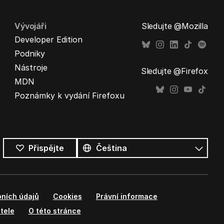
Vývojáři
Sledujte @Mozilla
Developer Edition
Podniky
Nástroje
Sledujte @Firefox
MDN
Poznámky k vydání Firefoxu
Všechny
jazyky
Jazyk
Přispějte
ních údajů
Cookies
Právní informace
tele
O této stránce