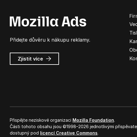
Fi
Ve
Ti
Přidejte důvěru k nákupu reklamy.
Kar
Ob
o
Ko
Zjistit více
Mozilla
Ads
Přispějte neziskové organizaci
Mozilla Foundation
.
Části tohoto obsahu jsou ©1998–2026 jednotlivými přispěvateli
dostupný pod
licencí Creative Commons
.