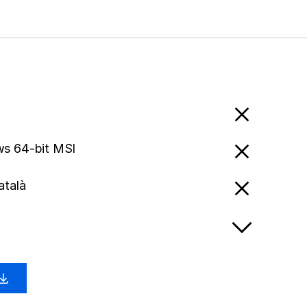
s 64-bit MSI
atalà