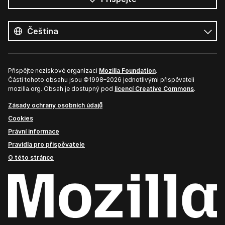
Všechny
jazyky
Jazyk
Přispějte neziskové organizaci
Mozilla Foundation
.
Části tohoto obsahu jsou ©1998–2026 jednotlivými přispěvateli
mozilla.org. Obsah je dostupný pod
licencí Creative Commons
.
Zásady ochrany osobních údajů
Cookies
Právní informace
Pravidla pro přispěvatele
O této stránce