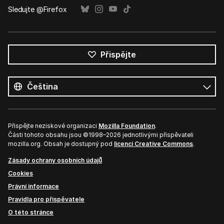
Sledujte @Firefox
Přispějte
Všechny
jazyky
Jazyk
Přispějte neziskové organizaci
Mozilla Foundation
.
Části tohoto obsahu jsou ©1998–2026 jednotlivými přispěvateli
mozilla.org. Obsah je dostupný pod
licencí Creative Commons
.
Zásady ochrany osobních údajů
Cookies
Právní informace
Pravidla pro přispěvatele
O této stránce