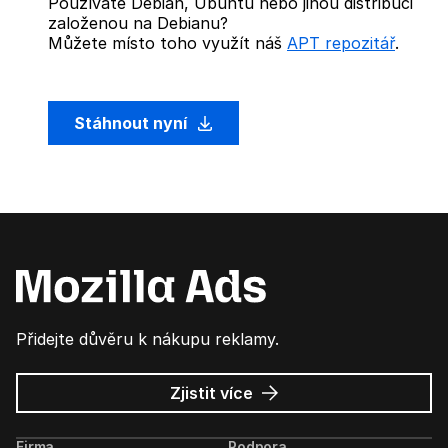
Používáte Debian, Ubuntu nebo jinou distribuci
založenou na Debianu?
Můžete místo toho využít náš
APT repozitář
.
Stáhnout nyní
Přidejte důvěru k nákupu reklamy.
o
Zjistit více
Mozilla
Ads
Firma
Podpora