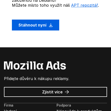
založenou na Debianu?
Můžete místo toho využít náš
APT repozitář
.
Stáhnout nyní
Přidejte důvěru k nákupu reklamy.
o
Zjistit více
Mozilla
Ads
Firma
Podpora