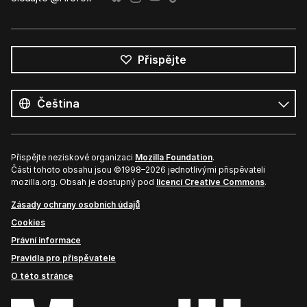
Přispějte
Všechny
jazyky
Jazyk
Přispějte neziskové organizaci
Mozilla Foundation
.
Části tohoto obsahu jsou ©1998–2026 jednotlivými přispěvateli
mozilla.org. Obsah je dostupný pod
licencí Creative Commons
.
Zásady ochrany osobních údajů
Cookies
Právní informace
Pravidla pro přispěvatele
O této stránce