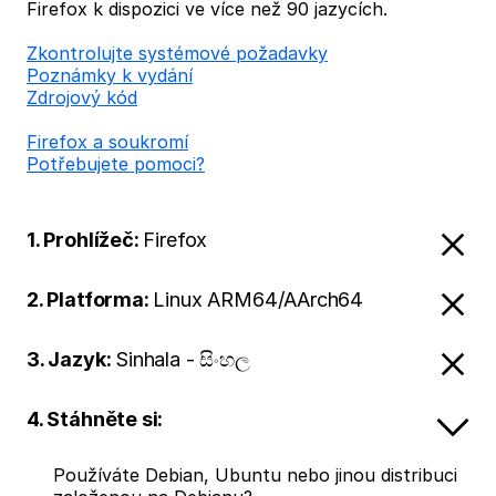
Firefox k dispozici ve více než 90 jazycích.
Zkontrolujte systémové požadavky
Poznámky k vydání
Zdrojový kód
Firefox a soukromí
Potřebujete pomoci?
1. Prohlížeč:
Firefox
2. Platforma:
Linux ARM64/AArch64
3. Jazyk:
Sinhala - සිංහල
4. Stáhněte si:
Používáte Debian, Ubuntu nebo jinou distribuci