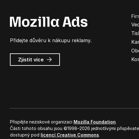
Fi
Ve
Ti
Přidejte důvěru k nákupu reklamy.
Kar
Ob
o
Ko
Zjistit více
Mozilla
Ads
Přispějte neziskové organizaci
Mozilla Foundation
.
Části tohoto obsahu jsou ©1998–2026 jednotlivými přispěvateli
dostupný pod
licencí Creative Commons
.