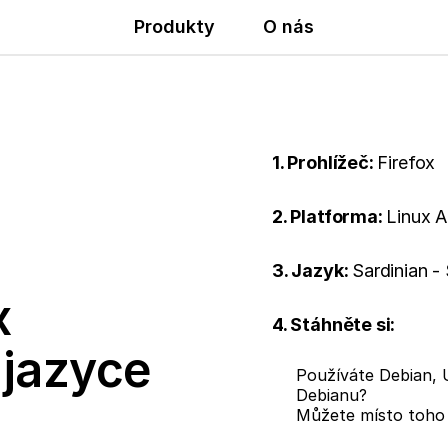
Produkty
O nás
1. Prohlížeč:
Firefox
2. Platforma:
Linux 
3. Jazyk:
Sardinian -
x
4. Stáhněte si:
 jazyce
Používáte Debian, 
Debianu?
Můžete místo toho