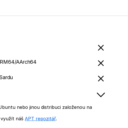
ARM64/AArch64
 Sardu
Ubuntu nebo jinou distribuci založenou na
 využít náš
APT repozitář
.