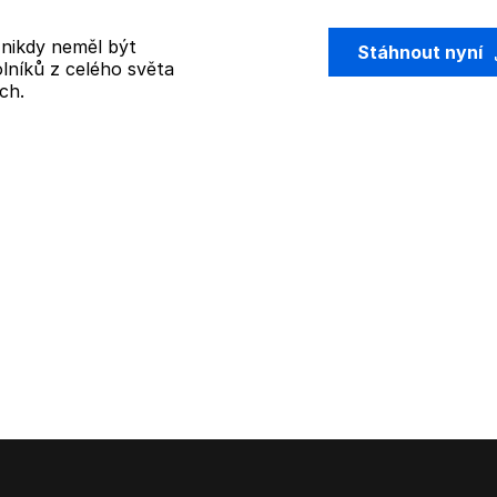
y nikdy neměl být
Stáhnout nyní
lníků z celého světa
ch.