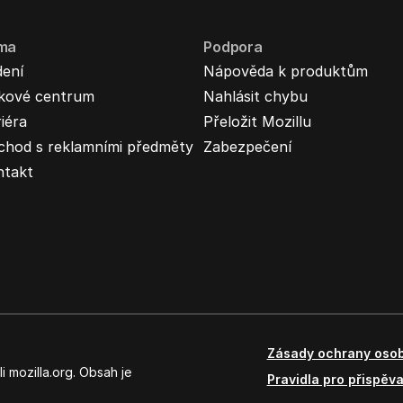
rma
Podpora
dení
Nápověda k produktům
skové centrum
Nahlásit chybu
iéra
Přeložit Mozillu
chod s reklamními předměty
Zabezpečení
ntakt
Zásady ochrany osob
 mozilla.org. Obsah je
Pravidla pro přispěva