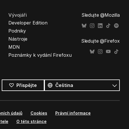
Vývojáři
Sledujte @Mozilla
Developer Edition
Podniky
Nástroje
Sledujte @Firefox
MDN
Poznámky k vydání Firefoxu
Všechny
jazyky
Jazyk
Přispějte
ních údajů
Cookies
Právní informace
tele
O této stránce