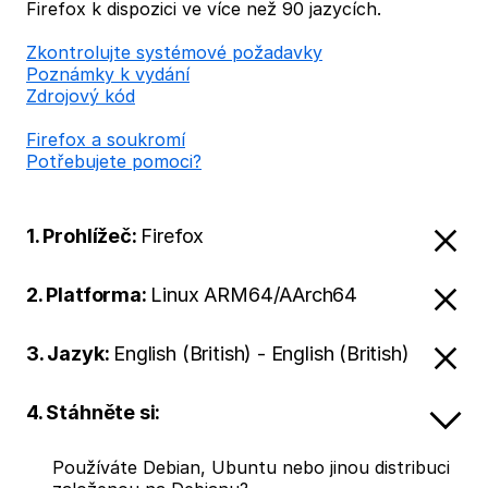
Firefox k dispozici ve více než 90 jazycích.
Zkontrolujte systémové požadavky
Poznámky k vydání
Zdrojový kód
Firefox a soukromí
Potřebujete pomoci?
1. Prohlížeč:
Firefox
2. Platforma:
Linux ARM64/AArch64
3. Jazyk:
English (British) - English (British)
4. Stáhněte si:
Používáte Debian, Ubuntu nebo jinou distribuci