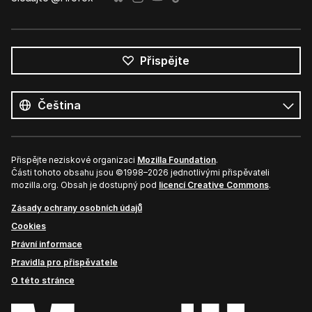
Přispějte
Všechny
jazyky
Jazyk
Přispějte neziskové organizaci
Mozilla Foundation
.
Části tohoto obsahu jsou ©1998–2026 jednotlivými přispěvateli
mozilla.org. Obsah je dostupný pod
licencí Creative Commons
.
Zásady ochrany osobních údajů
Cookies
Právní informace
Pravidla pro přispěvatele
O této stránce