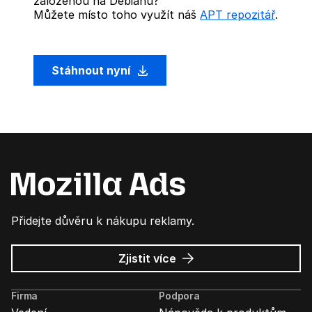
založenou na Debianu?
Můžete místo toho využít náš
APT repozitář
.
Stáhnout nyní
Přidejte důvěru k nákupu reklamy.
o
Zjistit více
Mozilla
Ads
Firma
Podpora