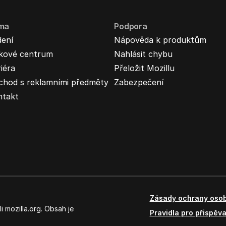
rma
Podpora
dení
Nápověda k produktům
skové centrum
Nahlásit chybu
iéra
Přeložit Mozillu
chod s reklamními předměty
Zabezpečení
ntakt
Zásady ochrany osob
 mozilla.org. Obsah je
Pravidla pro přispěva