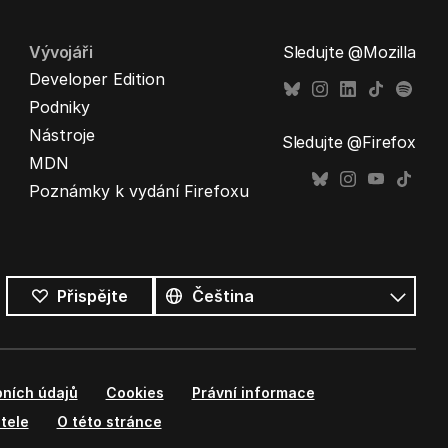
Vývojáři
Sledujte @Mozilla
Developer Edition
Podniky
Nástroje
Sledujte @Firefox
MDN
Poznámky k vydání Firefoxu
Všechny
jazyky
Jazyk
Přispějte
ních údajů
Cookies
Právní informace
tele
O této stránce