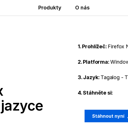
Produkty
O nás
1. Prohlížeč:
Firefox 
2. Platforma:
Window
3. Jazyk:
Tagalog - 
x
4. Stáhněte si:
 jazyce
Stáhnout nyní