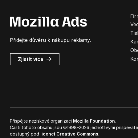
Fi
Ve
Ti
Přidejte důvěru k nákupu reklamy.
Kar
Ob
o
Ko
Zjistit více
Mozilla
Ads
Přispějte neziskové organizaci
Mozilla Foundation
.
Části tohoto obsahu jsou ©1998–2026 jednotlivými přispěvateli
dostupný pod
licencí Creative Commons
.