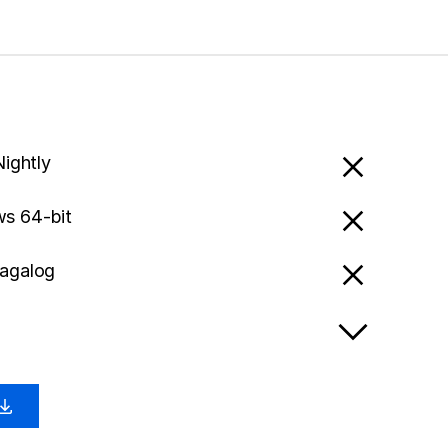
Nightly
s 64-bit
Tagalog