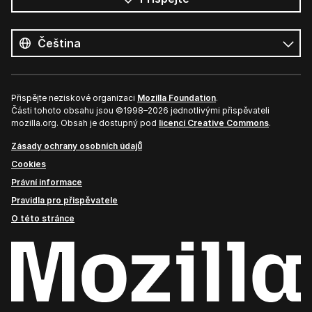
Všechny
jazyky
Jazyk
Přispějte neziskové organizaci
Mozilla Foundation
.
Části tohoto obsahu jsou ©1998–2026 jednotlivými přispěvateli
mozilla.org. Obsah je dostupný pod
licencí Creative Commons
.
Zásady ochrany osobních údajů
Cookies
Právní informace
Pravidla pro přispěvatele
O této stránce