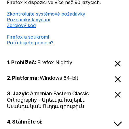
Firefox k dispozici ve více než 90 jazycích.
Zkontrolujte systémové požadavky
Poznámky k vydání
Zdrojový kód
Firefox a soukromí
Potřebujete pomoci?
1. Prohlížeč:
Firefox Nightly
2. Platforma:
Windows 64-bit
3. Jazyk:
Armenian Eastern Classic
Orthography - Արեւելահայերէն
Աւանդական Ուղղագրութիւն
4. Stáhněte si: