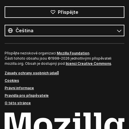
Přispějte
Všechny
jazyky
Jazyk
Přispějte neziskové organizaci
Mozilla Foundation
.
Části tohoto obsahu jsou ©1998–2026 jednotlivými přispěvateli
mozilla.org. Obsah je dostupný pod
licencí Creative Commons
.
Zásady ochrany osobních údajů
Cookies
Právní informace
Pravidla pro přispěvatele
O této stránce