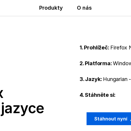
Produkty
O nás
1. Prohlížeč:
Firefox 
2. Platforma:
Window
3. Jazyk:
Hungarian 
x
4. Stáhněte si:
 jazyce
Stáhnout nyní