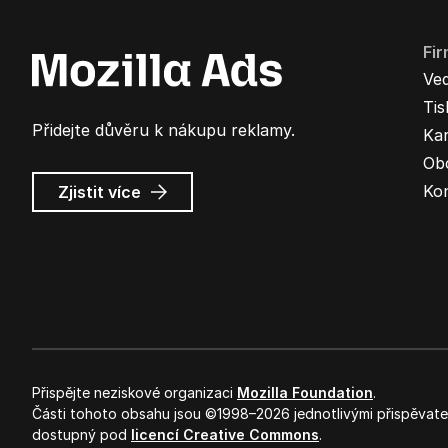
Fi
Ve
Ti
Přidejte důvěru k nákupu reklamy.
Kar
Ob
o
Ko
Zjistit více
Mozilla
Ads
Přispějte neziskové organizaci
Mozilla Foundation
.
Části tohoto obsahu jsou ©1998–2026 jednotlivými přispěvateli
dostupný pod
licencí Creative Commons
.