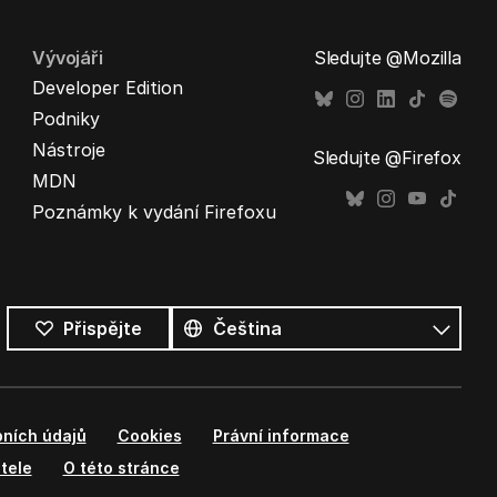
Vývojáři
Sledujte @Mozilla
Developer Edition
Podniky
Nástroje
Sledujte @Firefox
MDN
Poznámky k vydání Firefoxu
Všechny
jazyky
Jazyk
Přispějte
ních údajů
Cookies
Právní informace
tele
O této stránce