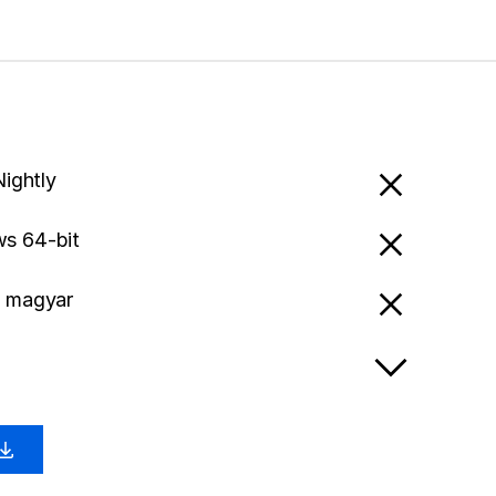
Nightly
s 64-bit
- magyar