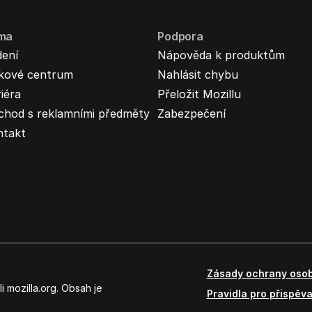
rma
Podpora
dení
Nápověda k produktům
skové centrum
Nahlásit chybu
iéra
Přeložit Mozillu
chod s reklamními předměty
Zabezpečení
ntakt
Zásady ochrany osob
 mozilla.org. Obsah je
Pravidla pro přispěva