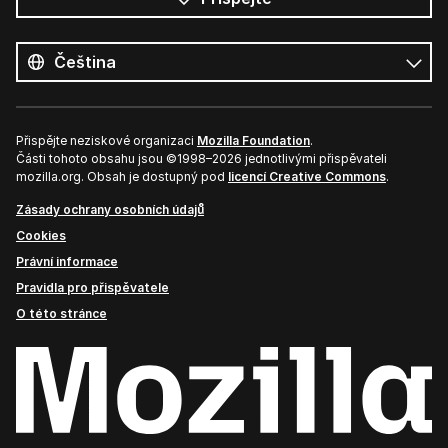
Všechny
jazyky
Jazyk
Přispějte neziskové organizaci
Mozilla Foundation
.
Části tohoto obsahu jsou ©1998–2026 jednotlivými přispěvateli
mozilla.org. Obsah je dostupný pod
licencí Creative Commons
.
Zásady ochrany osobních údajů
Cookies
Právní informace
Pravidla pro přispěvatele
O této stránce