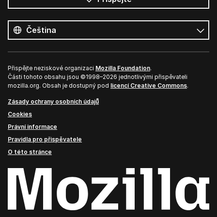
Všechny
jazyky
Jazyk
Přispějte neziskové organizaci
Mozilla Foundation
.
Části tohoto obsahu jsou ©1998–2026 jednotlivými přispěvateli
mozilla.org. Obsah je dostupný pod
licencí Creative Commons
.
Zásady ochrany osobních údajů
Cookies
Právní informace
Pravidla pro přispěvatele
O této stránce