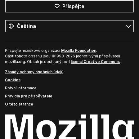
Přispějte
Všechny
jazyky
Jazyk
Přispějte neziskové organizaci
Mozilla Foundation
.
Části tohoto obsahu jsou ©1998–2026 jednotlivými přispěvateli
mozilla.org. Obsah je dostupný pod
licencí Creative Commons
.
Zásady ochrany osobních údajů
Cookies
Právní informace
Pravidla pro přispěvatele
O této stránce