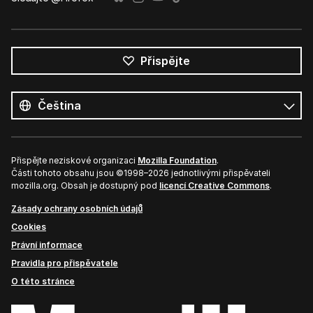
Přispějte
Všechny
jazyky
Jazyk
Přispějte neziskové organizaci
Mozilla Foundation
.
Části tohoto obsahu jsou ©1998–2026 jednotlivými přispěvateli
mozilla.org. Obsah je dostupný pod
licencí Creative Commons
.
Zásady ochrany osobních údajů
Cookies
Právní informace
Pravidla pro přispěvatele
O této stránce