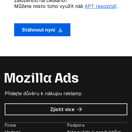
založenou na Debianu?
Můžete místo toho využít náš
APT repozitář
.
Stáhnout nyní
Přidejte důvěru k nákupu reklamy.
o
Zjistit více
Mozilla
Ads
Firma
Podpora