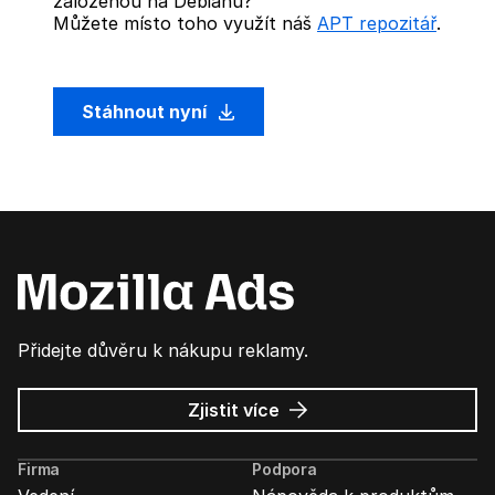
založenou na Debianu?
Můžete místo toho využít náš
APT repozitář
.
Stáhnout nyní
Přidejte důvěru k nákupu reklamy.
o
Zjistit více
Mozilla
Ads
Firma
Podpora