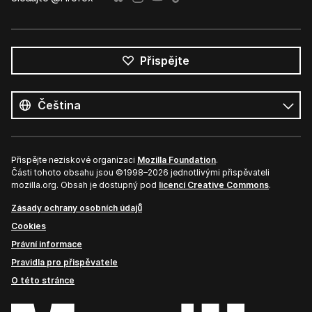
Přispějte
Všechny
jazyky
Jazyk
Přispějte neziskové organizaci
Mozilla Foundation
.
Části tohoto obsahu jsou ©1998–2026 jednotlivými přispěvateli
mozilla.org. Obsah je dostupný pod
licencí Creative Commons
.
Zásady ochrany osobních údajů
Cookies
Právní informace
Pravidla pro přispěvatele
O této stránce