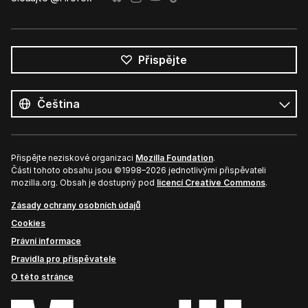
Přispějte
Všechny
jazyky
Jazyk
Přispějte neziskové organizaci
Mozilla Foundation
.
Části tohoto obsahu jsou ©1998–2026 jednotlivými přispěvateli
mozilla.org. Obsah je dostupný pod
licencí Creative Commons
.
Zásady ochrany osobních údajů
Cookies
Právní informace
Pravidla pro přispěvatele
O této stránce