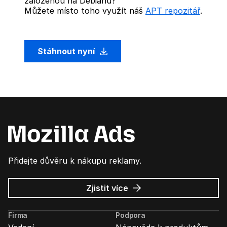
založenou na Debianu?
Můžete místo toho využít náš
APT repozitář
.
Stáhnout nyní
Přidejte důvěru k nákupu reklamy.
o
Zjistit více
Mozilla
Ads
Firma
Podpora