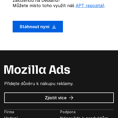
založenou na Debianu?
Můžete místo toho využít náš
APT repozitář
.
Stáhnout nyní
Přidejte důvěru k nákupu reklamy.
o
Zjistit více
Mozilla
Ads
Firma
Podpora