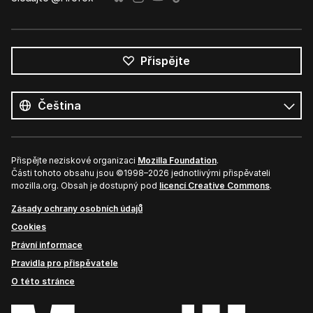
Přispějte
Všechny
jazyky
Jazyk
Přispějte neziskové organizaci
Mozilla Foundation
.
Části tohoto obsahu jsou ©1998–2026 jednotlivými přispěvateli
mozilla.org. Obsah je dostupný pod
licencí Creative Commons
.
Zásady ochrany osobních údajů
Cookies
Právní informace
Pravidla pro přispěvatele
O této stránce