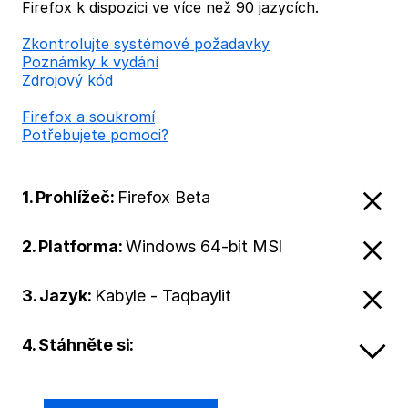
Firefox k dispozici ve více než 90 jazycích.
Zkontrolujte systémové požadavky
Poznámky k vydání
Zdrojový kód
Firefox a soukromí
Potřebujete pomoci?
1. Prohlížeč:
Firefox Beta
2. Platforma:
Windows 64-bit MSI
3. Jazyk:
Kabyle - Taqbaylit
4. Stáhněte si: