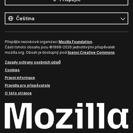
Všechny
jazyky
Jazyk
Přispějte neziskové organizaci
Mozilla Foundation
.
Části tohoto obsahu jsou ©1998–2026 jednotlivými přispěvateli
mozilla.org. Obsah je dostupný pod
licencí Creative Commons
.
Zásady ochrany osobních údajů
Cookies
Právní informace
Pravidla pro přispěvatele
O této stránce