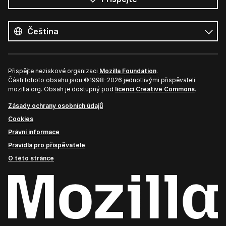
Všechny
jazyky
Jazyk
Přispějte neziskové organizaci
Mozilla Foundation
.
Části tohoto obsahu jsou ©1998–2026 jednotlivými přispěvateli
mozilla.org. Obsah je dostupný pod
licencí Creative Commons
.
Zásady ochrany osobních údajů
Cookies
Právní informace
Pravidla pro přispěvatele
O této stránce