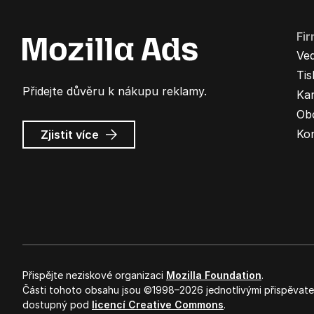
Fi
Ve
Ti
Přidejte důvěru k nákupu reklamy.
Kar
Ob
o
Ko
Zjistit více
Mozilla
Ads
Přispějte neziskové organizaci
Mozilla Foundation
.
Části tohoto obsahu jsou ©1998–2026 jednotlivými přispěvateli
dostupný pod
licencí Creative Commons
.