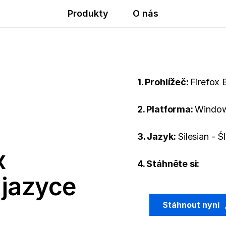
Produkty
O nás
1. Prohlížeč:
Firefox 
2. Platforma:
Window
3. Jazyk:
Silesian - 
x
4. Stáhněte si:
 jazyce
Stáhnout nyní