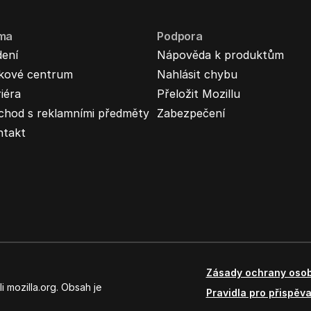
rma
Podpora
dení
Nápověda k produktům
skové centrum
Nahlásit chybu
iéra
Přeložit Mozillu
chod s reklamními předměty
Zabezpečení
ntakt
Zásady ochrany osob
 mozilla.org. Obsah je
Pravidla pro přispěva