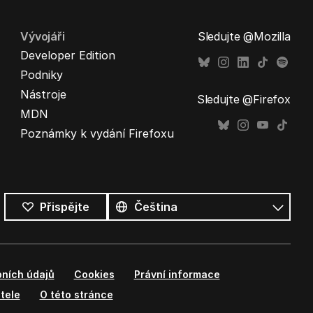
Vývojáři
Sledujte @Mozilla
Developer Edition
Podniky
Nástroje
Sledujte @Firefox
MDN
Poznámky k vydání Firefoxu
Všechny
jazyky
Jazyk
Přispějte
ních údajů
Cookies
Právní informace
tele
O této stránce