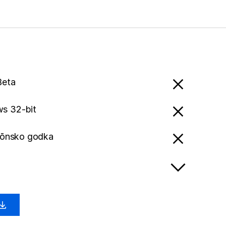
Beta
s 32-bit
Ślōnsko godka