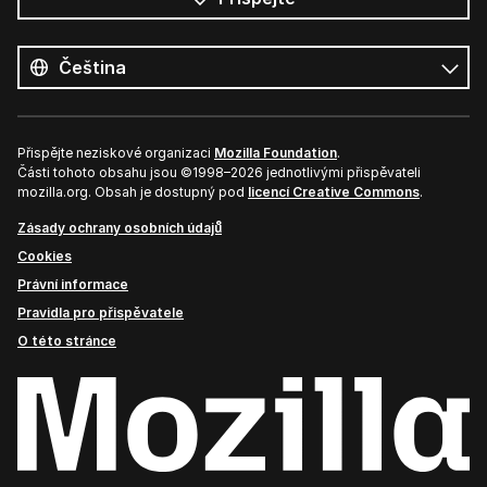
Všechny
jazyky
Jazyk
Přispějte neziskové organizaci
Mozilla Foundation
.
Části tohoto obsahu jsou ©1998–2026 jednotlivými přispěvateli
mozilla.org. Obsah je dostupný pod
licencí Creative Commons
.
Zásady ochrany osobních údajů
Cookies
Právní informace
Pravidla pro přispěvatele
O této stránce