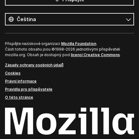
Všechny
jazyky
Jazyk
Přispějte neziskové organizaci
Mozilla Foundation
.
Části tohoto obsahu jsou ©1998–2026 jednotlivými přispěvateli
mozilla.org. Obsah je dostupný pod
licencí Creative Commons
.
Zásady ochrany osobních údajů
Cookies
Právní informace
Pravidla pro přispěvatele
O této stránce