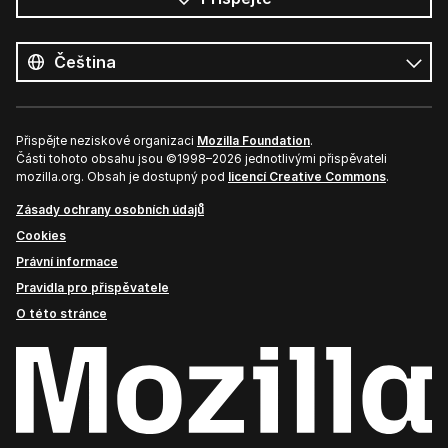
Všechny
jazyky
Jazyk
Přispějte neziskové organizaci
Mozilla Foundation
.
Části tohoto obsahu jsou ©1998–2026 jednotlivými přispěvateli
mozilla.org. Obsah je dostupný pod
licencí Creative Commons
.
Zásady ochrany osobních údajů
Cookies
Právní informace
Pravidla pro přispěvatele
O této stránce