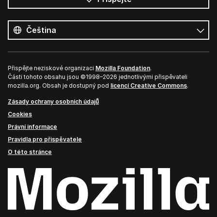
Všechny
jazyky
Jazyk
Přispějte neziskové organizaci
Mozilla Foundation
.
Části tohoto obsahu jsou ©1998–2026 jednotlivými přispěvateli
mozilla.org. Obsah je dostupný pod
licencí Creative Commons
.
Zásady ochrany osobních údajů
Cookies
Právní informace
Pravidla pro přispěvatele
O této stránce