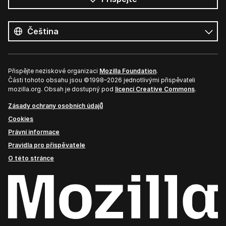
Všechny
jazyky
Jazyk
Přispějte neziskové organizaci
Mozilla Foundation
.
Části tohoto obsahu jsou ©1998–2026 jednotlivými přispěvateli
mozilla.org. Obsah je dostupný pod
licencí Creative Commons
.
Zásady ochrany osobních údajů
Cookies
Právní informace
Pravidla pro přispěvatele
O této stránce