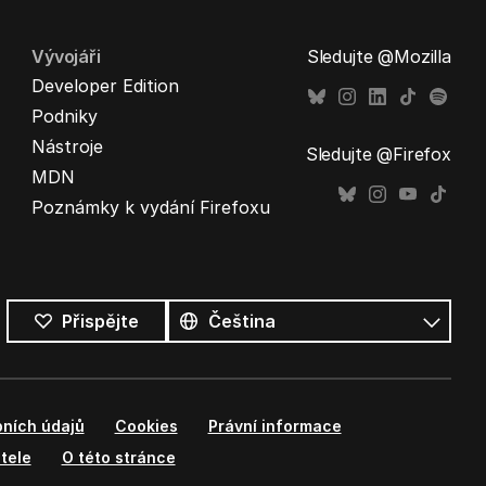
Vývojáři
Sledujte @Mozilla
Developer Edition
Podniky
Nástroje
Sledujte @Firefox
MDN
Poznámky k vydání Firefoxu
Všechny
jazyky
Jazyk
Přispějte
ních údajů
Cookies
Právní informace
tele
O této stránce