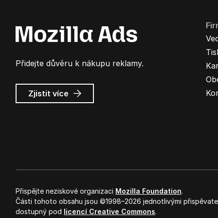
Fi
Ve
Ti
Přidejte důvěru k nákupu reklamy.
Kar
Ob
o
Ko
Zjistit více
Mozilla
Ads
Přispějte neziskové organizaci
Mozilla Foundation
.
Části tohoto obsahu jsou ©1998–2026 jednotlivými přispěvateli
dostupný pod
licencí Creative Commons
.