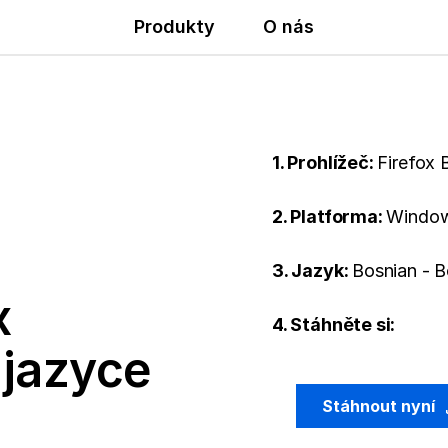
Produkty
O nás
1. Prohlížeč:
Firefox 
2. Platforma:
Window
3. Jazyk:
Bosnian - B
x
4. Stáhněte si:
 jazyce
Stáhnout nyní