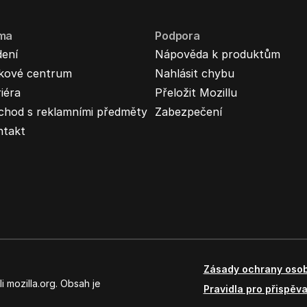
rma
Podpora
dení
Nápověda k produktům
skové centrum
Nahlásit chybu
iéra
Přeložit Mozillu
chod s reklamními předměty
Zabezpečení
ntakt
Zásady ochrany osob
 mozilla.org. Obsah je
Pravidla pro přispěva