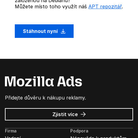
založenou na Debianu?
Můžete místo toho využít náš
APT repozitář
.
Stáhnout nyní
Přidejte důvěru k nákupu reklamy.
o
Zjistit více
Mozilla
Ads
Firma
Podpora