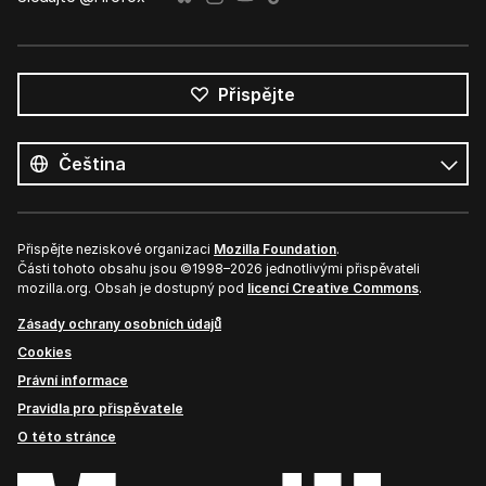
Přispějte
Všechny
jazyky
Jazyk
Přispějte neziskové organizaci
Mozilla Foundation
.
Části tohoto obsahu jsou ©1998–2026 jednotlivými přispěvateli
mozilla.org. Obsah je dostupný pod
licencí Creative Commons
.
Zásady ochrany osobních údajů
Cookies
Právní informace
Pravidla pro přispěvatele
O této stránce