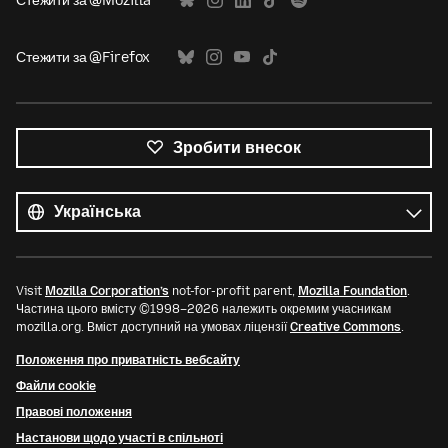
Стежити за @Mozilla
Стежити за @Firefox
Зробити внесок
Усі
мови
Мова
Visit
Mozilla Corporation’s
not-for-profit parent,
Mozilla Foundation
.
Частина цього вмісту ©1998–2026 належить окремим учасникам
mozilla.org. Вміст доступний на умовах ліцензії
Creative Commons
.
Положення про приватність вебсайту
Файли cookie
Правові положення
Настанови щодо участі в спільноті