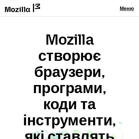
Меню
Mozilla
створює
браузери,
програми,
коди та
інструменти,
які ставлять