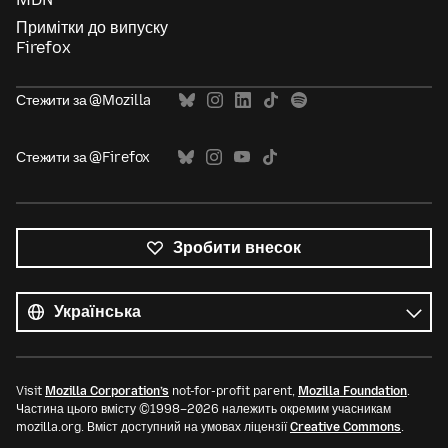
Примітки до випуску
Firefox
Стежити за @Mozilla
Стежити за @Firefox
Зробити внесок
Усі
мови
Мова
Visit
Mozilla Corporation’s
not-for-profit parent,
Mozilla Foundation
.
Частина цього вмісту ©1998–2026 належить окремим учасникам
mozilla.org. Вміст доступний на умовах ліцензії
Creative Commons
.