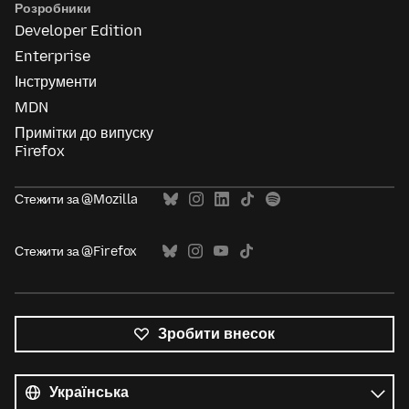
Розробники
Developer Edition
Enterprise
Інструменти
MDN
Примітки до випуску
Firefox
Стежити за @Mozilla
Стежити за @Firefox
Зробити внесок
Усі
мови
Мова