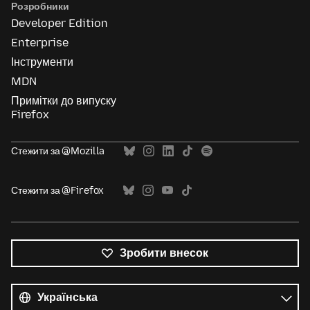
Розробники
Developer Edition
Enterprise
Інструменти
MDN
Примітки до випуску
Firefox
Стежити за @Mozilla
Стежити за @Firefox
Зробити внесок
Усі
мови
Мова