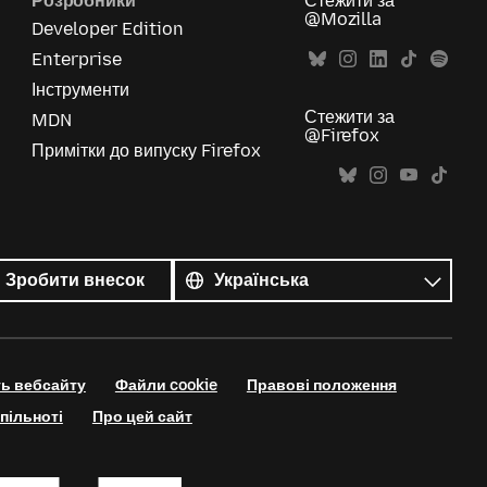
Розробники
Стежити за
@Mozilla
Developer Edition
Enterprise
Інструменти
Стежити за
MDN
@Firefox
Примітки до випуску Firefox
Усі
мови
Мова
Зробити внесок
ть вебсайту
Файли cookie
Правові положення
пільноті
Про цей сайт