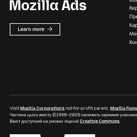
Ко
Ке
Пр
Кар
about
Learn more
Me
Mozilla
Ads
Кон
Visit
Mozilla Corporation’s
not-for-profit parent,
Mozilla Foun
Частина цього вмісту ©1998–2026 належить окремим учасника
Вміст доступний на умовах ліцензії
Creative Commons
.