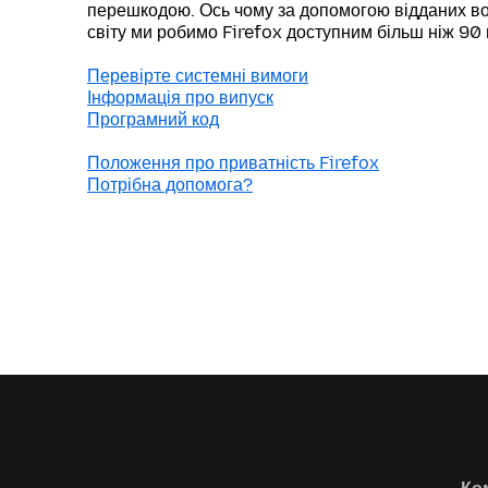
перешкодою. Ось чому за допомогою відданих во
світу ми робимо Firefox доступним більш ніж 90
Перевірте системні вимоги
Інформація про випуск
Програмний код
Положення про приватність Firefox
Потрібна допомога?