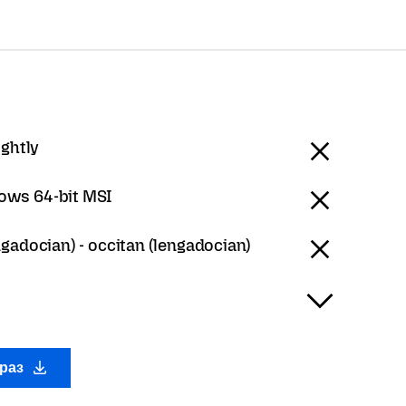
ightly
ows 64-bit MSI
gadocian) - occitan (lengadocian)
араз