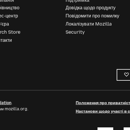
мпанія
Підтримка
рівництво
Довідка щодо продукту
ес-центр
Повідомити про помилку
'єра
Локалізувати Mozilla
rch Store
Security
такти
dation
.
Положення про приватніс
м mozilla.org.
Настанови щодо участі в с