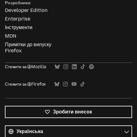
Розробники
Developer Edition
Enterprise
Інструменти
MDN
Примітки до випуску
Firefox
Стежити за @Mozilla
Стежити за @Firefox
Зробити внесок
Усі
мови
Мова