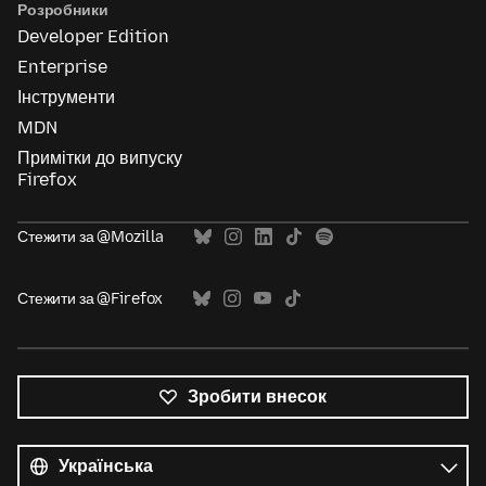
Розробники
Developer Edition
Enterprise
Інструменти
MDN
Примітки до випуску
Firefox
Стежити за @Mozilla
Стежити за @Firefox
Зробити внесок
Усі
мови
Мова