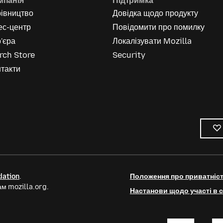
мпанія
Підтримка
рівництво
Довідка щодо продукту
ес-центр
Повідомити про помилку
'єра
Локалізувати Mozilla
rch Store
Security
такти
dation
.
Положення про приватніс
м mozilla.org.
Настанови щодо участі в с