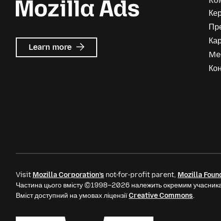
Ко
Ке
Пр
Кар
about
Learn more
Me
Mozilla
Ads
Кон
Visit
Mozilla Corporation’s
not-for-profit parent,
Mozilla Foun
Частина цього вмісту ©1998–2026 належить окремим учасника
Вміст доступний на умовах ліцензії
Creative Commons
.