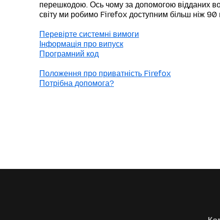
перешкодою. Ось чому за допомогою відданих во
світу ми робимо Firefox доступним більш ніж 90
Перевірте системні вимоги
Інформація про випуск
Програмний код
Положення про приватність Firefox
Потрібна допомога?