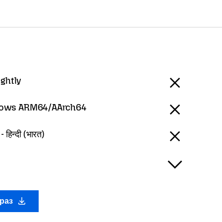
ightly
ows ARM64/AArch64
 हिन्दी (भारत)
араз