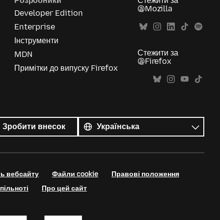
Розробники
Стежити за
@Mozilla
Developer Edition
Enterprise
Інструменти
Стежити за
MDN
@Firefox
Примітки до випуску Firefox
Усі
мови
Мова
Зробити внесок
ть вебсайту
Файли cookie
Правові положення
пільноті
Про цей сайт