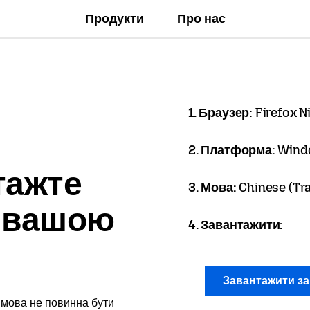
Продукти
Про нас
1. Браузер:
Firefox N
2. Платформа:
Wind
тажте
3. Мова:
Chinese (T
x вашою
4. Завантажити:
Завантажити з
 мова не повинна бути