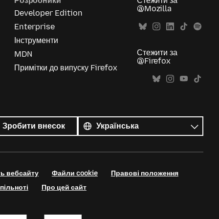
Розробники
Стежити за
@Mozilla
Developer Edition
Enterprise
Інструменти
Стежити за
MDN
@Firefox
Примітки до випуску Firefox
Усі
мови
Мова
Зробити внесок
ть вебсайту
Файли cookie
Правові положення
пільноті
Про цей сайт