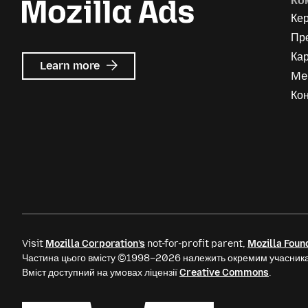
Ко
Ке
Пр
Кар
about
Learn more
Me
Mozilla
Ads
Кон
Visit
Mozilla Corporation’s
not-for-profit parent,
Mozilla Foun
Частина цього вмісту ©1998–2026 належить окремим учасника
Вміст доступний на умовах ліцензії
Creative Commons
.