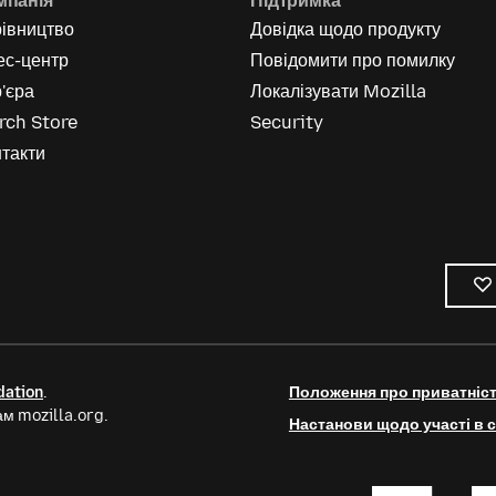
мпанія
Підтримка
рівництво
Довідка щодо продукту
ес-центр
Повідомити про помилку
'єра
Локалізувати Mozilla
rch Store
Security
такти
dation
.
Положення про приватніс
м mozilla.org.
Настанови щодо участі в с