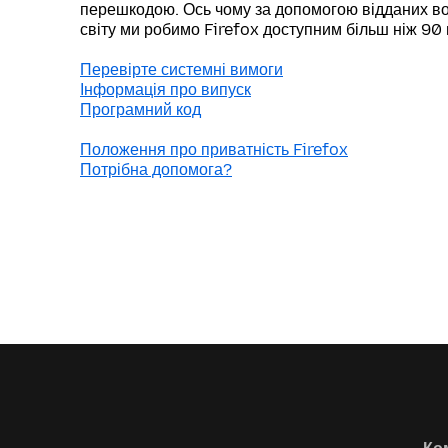
перешкодою. Ось чому за допомогою відданих во
світу ми робимо Firefox доступним більш ніж 90
Перевірте системні вимоги
Інформація про випуск
Програмний код
Положення про приватність Firefox
Потрібна допомога?