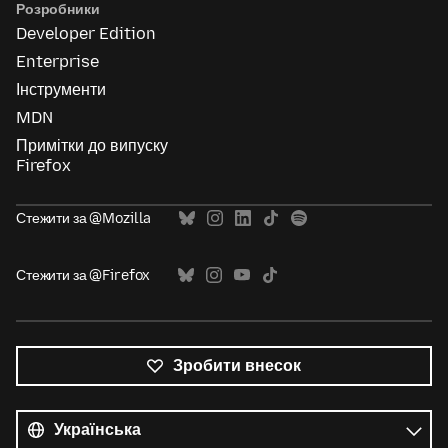
Розробники
Developer Edition
Enterprise
Інструменти
MDN
Примітки до випуску
Firefox
Стежити за @Mozilla
Стежити за @Firefox
Зробити внесок
Усі
мови
Мова