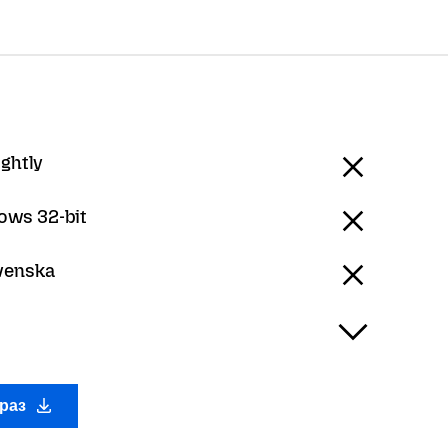
ightly
ows 32-bit
venska
араз