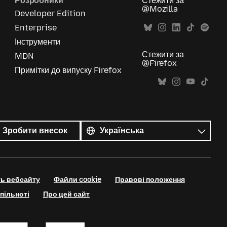
Розробники
Стежити за
@Mozilla
Developer Edition
Enterprise
Інструменти
Стежити за
MDN
@Firefox
Примітки до випуску Firefox
Усі
мови
Мова
Зробити внесок
ть вебсайту
Файли cookie
Правові положення
пільноті
Про цей сайт