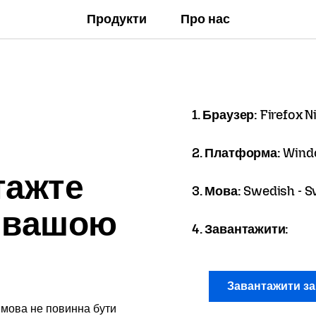
Продукти
Про нас
1. Браузер:
Firefox N
2. Платформа:
Wind
тажте
3. Мова:
Swedish - S
x вашою
4. Завантажити:
Завантажити з
 мова не повинна бути