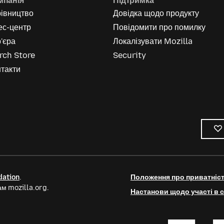
мпанія
Підтримка
рівництво
Довідка щодо продукту
ес-центр
Повідомити про помилку
'єра
Локалізувати Mozilla
rch Store
Security
такти
dation
.
Положення про приватніс
м mozilla.org.
Настанови щодо участі в с