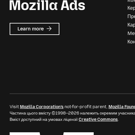
Ко
Ке
Пр
Кар
about
Learn more
Me
Mozilla
Ads
Кон
Visit
Mozilla Corporation’s
not-for-profit parent,
Mozilla Foun
Частина цього вмісту ©1998–2026 належить окремим учасника
Вміст доступний на умовах ліцензії
Creative Commons
.