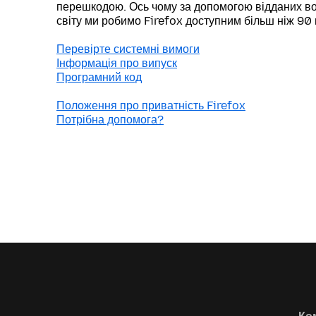
перешкодою. Ось чому за допомогою відданих во
світу ми робимо Firefox доступним більш ніж 90
Перевірте системні вимоги
Інформація про випуск
Програмний код
Положення про приватність Firefox
Потрібна допомога?