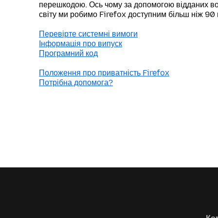
перешкодою. Ось чому за допомогою відданих во
світу ми робимо Firefox доступним більш ніж 90
Перевірте системні вимоги
Інформація про випуск
Програмний код
Положення про приватність Firefox
Потрібна допомога?