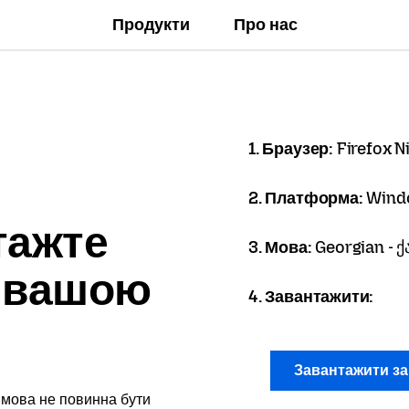
Продукти
Про нас
1. Браузер:
Firefox N
2. Платформа:
Wind
тажте
3. Мова:
Georgian -
x вашою
4. Завантажити:
Завантажити з
 мова не повинна бути