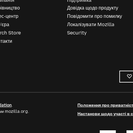
мпанія
Підтримка
рівництво
Довідка щодо продукту
ес-центр
Повідомити про помилку
'єра
Локалізувати Mozilla
rch Store
Security
такти
dation
.
Положення про приватніс
м mozilla.org.
Настанови щодо участі в с