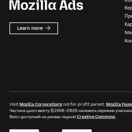
Ко
Ке
Пр
Кар
about
Learn more
Me
Mozilla
Ads
Кон
Visit
Mozilla Corporation’s
not-for-profit parent,
Mozilla Foun
Частина цього вмісту ©1998–2026 належить окремим учасника
Вміст доступний на умовах ліцензії
Creative Commons
.