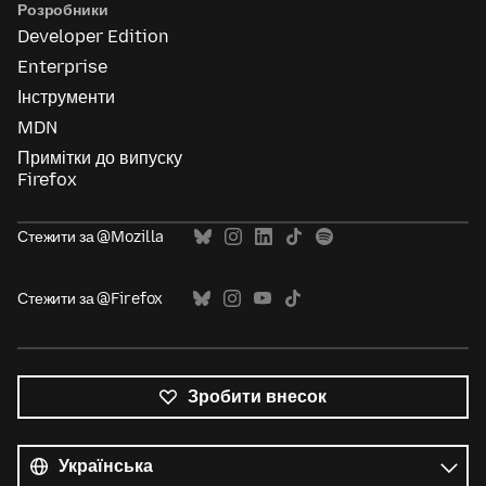
Розробники
Developer Edition
Enterprise
Інструменти
MDN
Примітки до випуску
Firefox
Стежити за @Mozilla
Стежити за @Firefox
Зробити внесок
Усі
мови
Мова