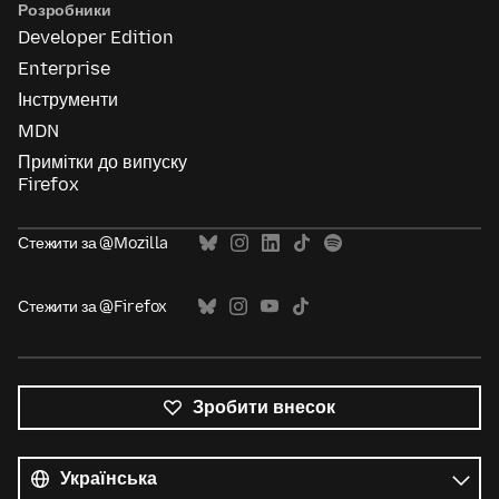
Розробники
Developer Edition
Enterprise
Інструменти
MDN
Примітки до випуску
Firefox
Стежити за @Mozilla
Стежити за @Firefox
Зробити внесок
Усі
мови
Мова