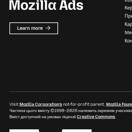
Ко
Ке
Пр
Кар
about
Learn more
Me
Mozilla
Ads
Кон
Visit
Mozilla Corporation’s
not-for-profit parent,
Mozilla Foun
Частина цього вмісту ©1998–2026 належить окремим учасника
Вміст доступний на умовах ліцензії
Creative Commons
.