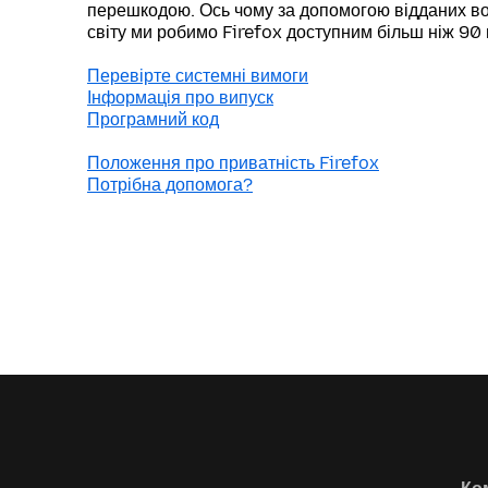
перешкодою. Ось чому за допомогою відданих во
світу ми робимо Firefox доступним більш ніж 90
Перевірте системні вимоги
Інформація про випуск
Програмний код
Положення про приватність Firefox
Потрібна допомога?