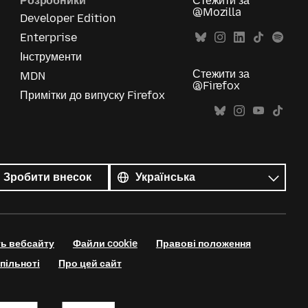
Розробники
Стежити за
@Mozilla
Developer Edition
Enterprise
Інструменти
Стежити за
MDN
@Firefox
Примітки до випуску Firefox
Усі
мови
Мова
Зробити внесок
ть вебсайту
Файли cookie
Правові положення
пільноті
Про цей сайт