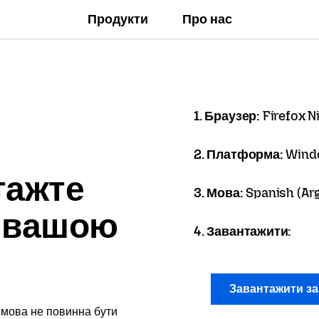
Продукти
Про нас
1. Браузер:
Firefox N
2. Платформа:
Wind
тажте
3. Мова:
Spanish (Arg
x вашою
4. Завантажити:
Завантажити з
 мова не повинна бути