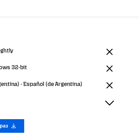
ightly
ows 32-bit
entina) - Español (de Argentina)
араз