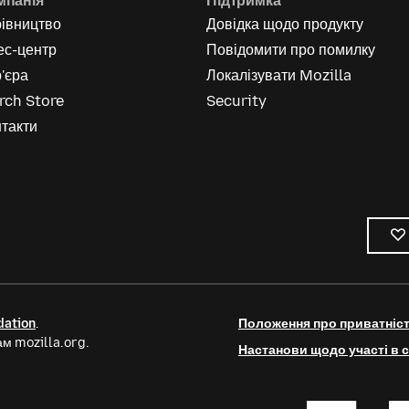
мпанія
Підтримка
рівництво
Довідка щодо продукту
ес-центр
Повідомити про помилку
'єра
Локалізувати Mozilla
rch Store
Security
такти
dation
.
Положення про приватніс
м mozilla.org.
Настанови щодо участі в с