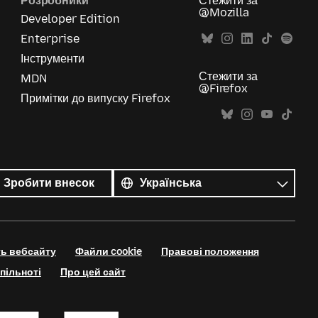
Розробники
Стежити за
@Mozilla
Developer Edition
Enterprise
Інструменти
Стежити за
MDN
@Firefox
Примітки до випуску Firefox
Усі
мови
Мова
Зробити внесок
ть вебсайту
Файли cookie
Правові положення
пільноті
Про цей сайт