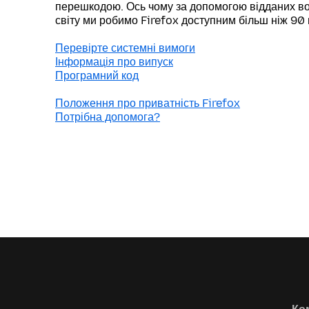
перешкодою. Ось чому за допомогою відданих во
світу ми робимо Firefox доступним більш ніж 90
Перевірте системні вимоги
Інформація про випуск
Програмний код
Положення про приватність Firefox
Потрібна допомога?