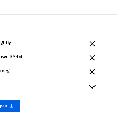
ightly
ows 32-bit
raeg
араз