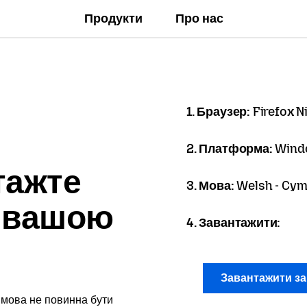
Продукти
Про нас
1. Браузер:
Firefox N
2. Платформа:
Wind
тажте
3. Мова:
Welsh - Cym
x вашою
4. Завантажити:
Завантажити з
 мова не повинна бути