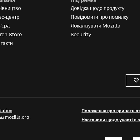
мпанія
Підтримка
рівництво
Довідка щодо продукту
ес-центр
Повідомити про помилку
'єра
Локалізувати Mozilla
rch Store
Security
такти
dation
.
Положення про приватніс
м mozilla.org.
Настанови щодо участі в с