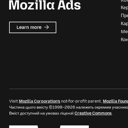
Ко
Ке
Пр
Кар
about
Learn more
Me
Mozilla
Ads
Кон
Visit
Mozilla Corporation’s
not-for-profit parent,
Mozilla Foun
Частина цього вмісту ©1998–2026 належить окремим учасника
Вміст доступний на умовах ліцензії
Creative Commons
.