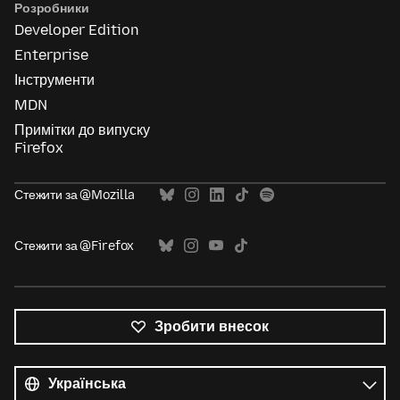
Розробники
Developer Edition
Enterprise
Інструменти
MDN
Примітки до випуску
Firefox
Стежити за @Mozilla
Стежити за @Firefox
Зробити внесок
Усі
мови
Мова