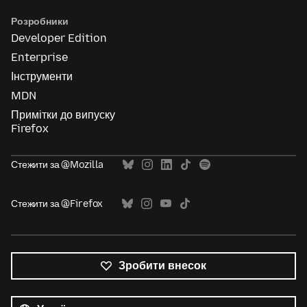
Розробники
Developer Edition
Enterprise
Інструменти
MDN
Примітки до випуску
Firefox
Стежити за @Mozilla
Стежити за @Firefox
Зробити внесок
Усі
мови
Мова