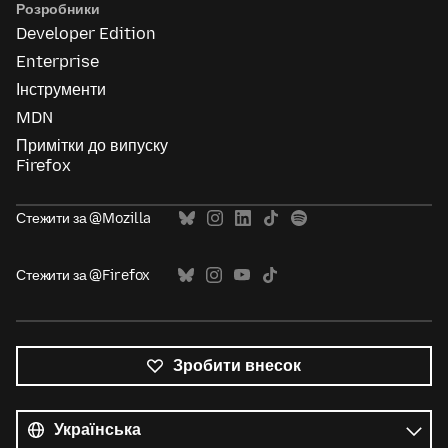
Розробники
Developer Edition
Enterprise
Інструменти
MDN
Примітки до випуску
Firefox
Стежити за @Mozilla
Стежити за @Firefox
Зробити внесок
Усі
мови
Мова