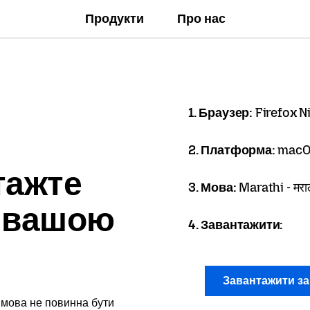
Продукти
Про нас
1. Браузер:
Firefox N
2. Платформа:
macO
тажте
3. Мова:
Marathi - मरा
x вашою
4. Завантажити:
Завантажити з
 мова не повинна бути