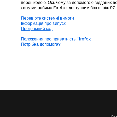
перешкодою. Ось чому за допомогою відданих во
світу ми робимо Firefox доступним більш ніж 90
Перевірте системні вимоги
Інформація про випуск
Програмний код
Положення про приватність Firefox
Потрібна допомога?