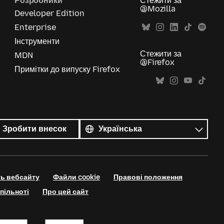
Розробники
Стежити за
@Mozilla
Developer Edition
Enterprise
Інструменти
Стежити за
MDN
@Firefox
Примітки до випуску Firefox
Усі
мови
Мова
Зробити внесок
ть вебсайту
Файли cookie
Правові положення
пільноті
Про цей сайт