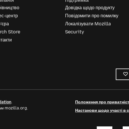
мпанія
Підтримка
рівництво
Довідка щодо продукту
ес-центр
Повідомити про помилку
'єра
Локалізувати Mozilla
rch Store
Security
такти
dation
.
Положення про приватніс
м mozilla.org.
Настанови щодо участі в с