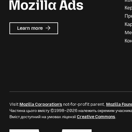
Ко
Ке
Пр
Кар
about
Learn more
Me
Mozilla
Ads
Кон
Visit
Mozilla Corporation’s
not-for-profit parent,
Mozilla Foun
Частина цього вмісту ©1998–2026 належить окремим учасника
Вміст доступний на умовах ліцензії
Creative Commons
.