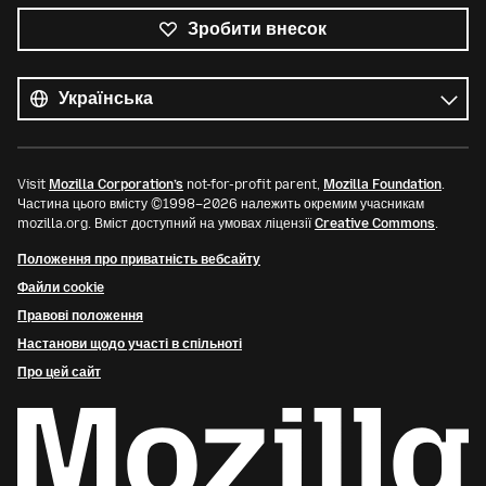
Зробити внесок
Усі
мови
Мова
Visit
Mozilla Corporation’s
not-for-profit parent,
Mozilla Foundation
.
Частина цього вмісту ©1998–2026 належить окремим учасникам
mozilla.org. Вміст доступний на умовах ліцензії
Creative Commons
.
Положення про приватність вебсайту
Файли cookie
Правові положення
Настанови щодо участі в спільноті
Про цей сайт