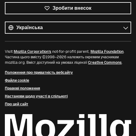
Зробити внесок
Усі
мови
Мова
Visit
Mozilla Corporation’s
not-for-profit parent,
Mozilla Foundation
.
Частина цього вмісту ©1998–2026 належить окремим учасникам
mozilla.org. Вміст доступний на умовах ліцензії
Creative Commons
.
Положення про приватність вебсайту
Файли cookie
Правові положення
Настанови щодо участі в спільноті
Про цей сайт